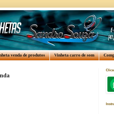
nheta venda de produtos
Vinheta carro de som
Comp
Clic
anda
Inst