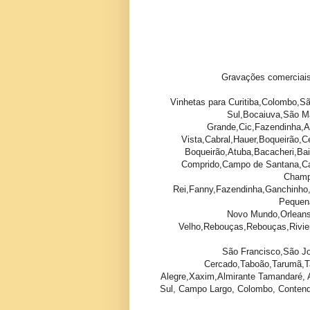
Gravações comerciais
Vinhetas para Curitiba,Colombo,S
Sul,Bocaiuva,São Ma
Grande,Cic,Fazendinha,Ar
Vista,Cabral,Hauer,Boqueirão,C
Boqueirão,Atuba,Bacacheri,Bai
Comprido,Campo de Santana,Ca
Champa
Rei,Fanny,Fazendinha,Ganchinho
Pequen
Novo Mundo,Orleans,
Velho,Rebouças,Rebouças,Rivier
São Francisco,São Jo
Cercado,Taboão,Tarumã,Ta
Alegre,Xaxim,Almirante Tamandaré, 
Sul, Campo Largo, Colombo, Contenda