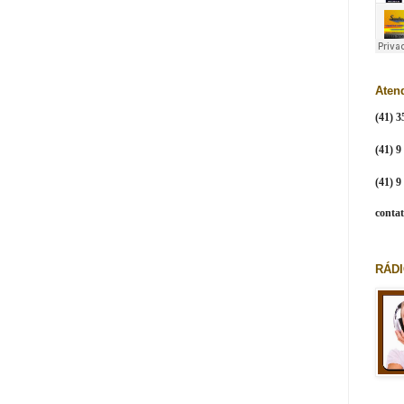
Aten
(41) 3
(41) 9
(41) 
conta
RÁDI