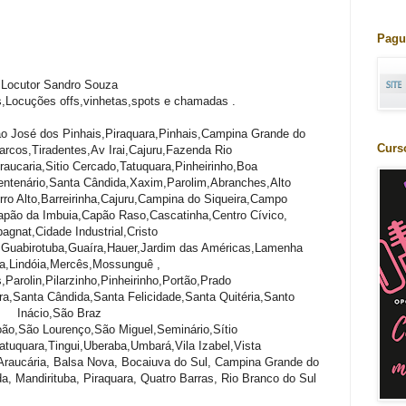
Pagu
Locutor Sandro Souza
,Locuções offs,vinhetas,spots e chamadas .
ão José dos Pinhais,Piraquara,Pinhais,Campina Grande do
Curs
rcos,Tiradentes,Av Irai,Cajuru,Fazenda Rio
aucaria,Sitio Cercado,Tatuquara,Pinheirinho,Boa
entenário,Santa Cândida,Xaxim,Parolim,Abranches,Alto
rro Alto,Barreirinha,Cajuru,Campina do Siqueira,Campo
pão da Imbuia,Capão Raso,Cascatinha,Centro Cívico,
gnat,Cidade Industrial,Cristo
,Guabirotuba,Guaíra,Hauer,Jardim das Américas,Lamenha
a,Lindóia,Mercês,Mossunguê ,
Parolin,Pilarzinho,Pinheirinho,Portão,Prado
a,Santa Cândida,Santa Felicidade,Santa Quitéria,Santo
Inácio,São Braz
ão,São Lourenço,São Miguel,Seminário,Sítio
tuquara,Tingui,Uberaba,Umbará,Vila Izabel,Vista
Araucária, Balsa Nova, Bocaiuva do Sul, Campina Grande do
, Mandirituba, Piraquara, Quatro Barras, Rio Branco do Sul