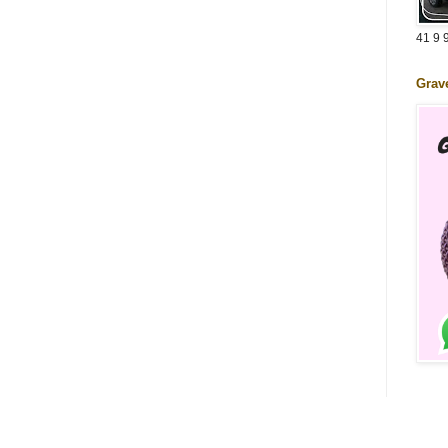
41 9 
Grav