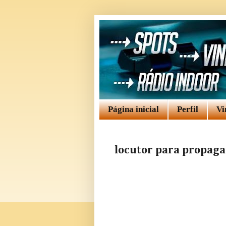
Página inicial
Perfil
Vi
locutor para propag