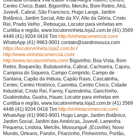
Centro Cívico, Batel, Bigorrilho, Mercês, Bom Retiro, Ahú,
Juvevê, Cabral, São Francisco, Hugo Lange, Jardim
Botânico, Jardim Social, Alto da XV, Alto da Glória, Cristo
Rei, Prado Velho , Rebouças, Locutor para vinhetas em
Curitiba e região, www.locutorvinheta.loja2.com.br (41) 3569
4446 (41) 9204 0416 Tim
http://vinhetacomercial.com/
WhatsApp (41) 9963-9001 contato@sandrosouza.com
https://locutorvinheta.loja2.com.br
/
http://www.vinhetacomercial.com/
http://www.locutorvinheta.com/
Bigorrilho, Boa Vista, Bom
Retiro, Boqueirão, Butiatuvinha, Cabral, Cachoeira, Cajuru,
Campina do Siqueira, Campo Comprido, Campo de
Santana, Capão da Imbuia, Capão Raso, Cascatinha,
Centro, Centro Histórico, Caximba, Centro Cívico, Cidade
Industrial, Cristo Rei, Fanny, Fazendinha, Ganchinho,
Guabirotuba, Guaíra, Hauer, Locutor para vinhetas em
Curitiba e região, www.locutorvinheta.loja2.com.br (41) 3569
4446 (41) 9204 0416 Tim
http://vinhetacomercial.com/
WhatsApp (41) 9963-9001 Hugo Lange, Jardim Botânico,
Jardim Social, Jardim das Américas, Juvevê, Lamenha
Pequena, Lindoia, Mercês, Mossunguê ,(Ecoville), Novo
Mundo, Orleans, Parolin, Pilarzinho, Pinheirinho, Portão,