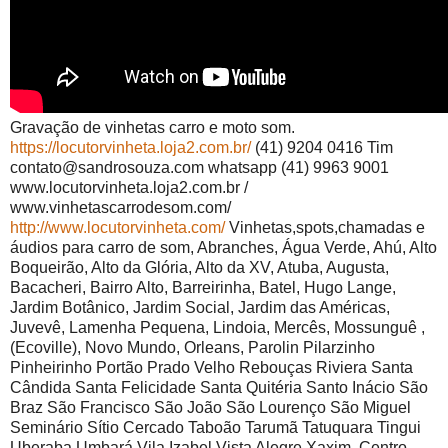
Gravação de vinhetas carro e moto som.
https://locutorvinheta.loja2.com.br/
(41) 9204 0416 Tim
contato@sandrosouza.com whatsapp (41) 9963 9001
www.locutorvinheta.loja2.com.br /
www.vinhetascarrodesom.com/
http://www.locutorvinheta.com/
Vinhetas,spots,chamadas e
áudios para carro de som, Abranches, Água Verde, Ahú, Alto
Boqueirão, Alto da Glória, Alto da XV, Atuba, Augusta,
Bacacheri, Bairro Alto, Barreirinha, Batel, Hugo Lange,
Jardim Botânico, Jardim Social, Jardim das Américas,
Juvevê, Lamenha Pequena, Lindoia, Mercês, Mossunguê ,
(Ecoville), Novo Mundo, Orleans, Parolin Pilarzinho
Pinheirinho Portão Prado Velho Rebouças Riviera Santa
Cândida Santa Felicidade Santa Quitéria Santo Inácio São
Braz São Francisco São João São Lourenço São Miguel
Seminário Sítio Cercado Taboão Tarumã Tatuquara Tingui
Uberaba Umbará Vila Izabel Vista Alegre Xaxim, Centro,