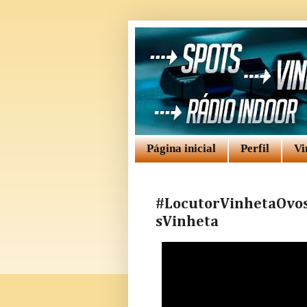
Página inicial
Perfil
Vi
#LocutorVinhetaOvo
sVinheta