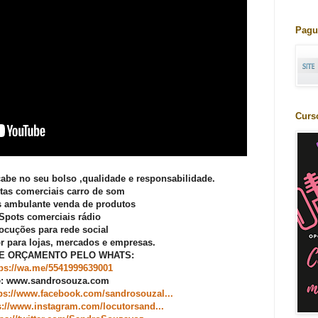
Pagu
Curs
abe no seu bolso ,qualidade e responsabilidade.
etas comerciais carro de som
as ambulante venda de produtos
 Spots comerciais rádio
ocuções para rede social
r para lojas, mercados e empresas.
TE ORÇAMENTO PELO WHATS:
tps://wa.me/5541999639001
e: www.sandrosouza.com
ps://www.facebook.com/sandrosouzal...
s://www.instagram.com/locutorsand...