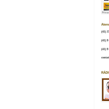
Aten
(41) 3
(41) 9
(41) 
conta
RÁDI