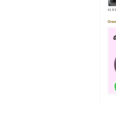
41 9 
Grav