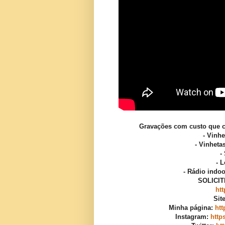
Gravações com custo que c
- Vinh
- Vinhet
-
- L
- Rádio indoo
SOLICI
ht
Sit
Minha página:
htt
Instagram:
http