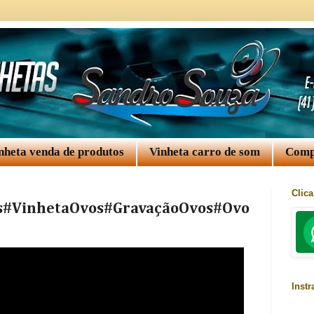
nheta venda de produtos
Vinheta carro de som
Comp
Clic
s#VinhetaOvos#GravaçãoOvos#Ovo
Inst